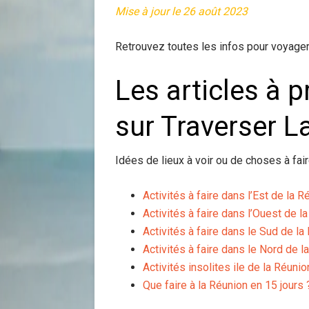
Mise à jour le 26 août 2023
Retrouvez toutes les infos pour voyager 
Les articles à 
sur Traverser L
Idées de lieux à voir ou de choses à fair
Activités à faire dans l’Est de la R
Activités à faire dans l’Ouest de l
Activités à faire dans le Sud de la
Activités à faire dans le Nord de l
Activités insolites ile de la Réunio
Que faire à la Réunion en 15 jours 