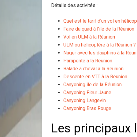
Détails des activités :
Quel est le tarif d’un vol en hélico
Faire du quad à l’ile de la Réunion
Vol en ULM à la Réunion
ULM ou hélicoptère à la Réunion ?
Nager avec les dauphins à la Réun
Parapente à la Réunion
Balade à cheval à la Réunion
Descente en VTT à la Réunion
Canyoning ile de la Réunion
Canyoning Fleur Jaune
Canyoning Langevin
Canyoning Bras Rouge
Les principaux l