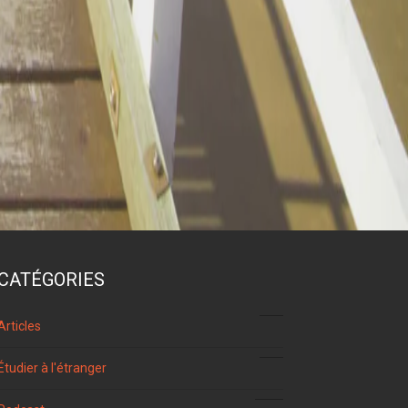
CATÉGORIES
96
Articles
4
Étudier à l'étranger
106