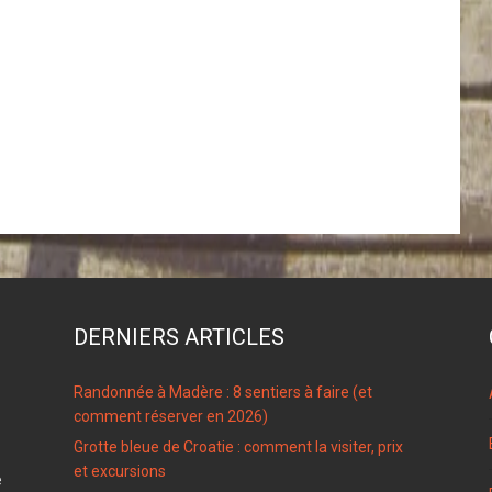
DERNIERS ARTICLES
Randonnée à Madère : 8 sentiers à faire (et
comment réserver en 2026)
Grotte bleue de Croatie : comment la visiter, prix
et excursions
e