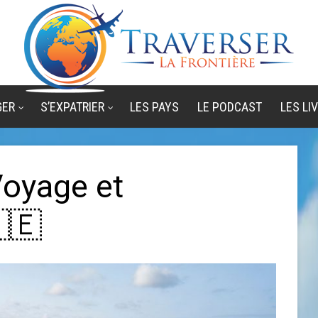
GER
S’EXPATRIER
LES PAYS
LE PODCAST
LES LI
Voyage et
🇪