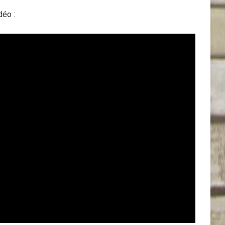
déo :