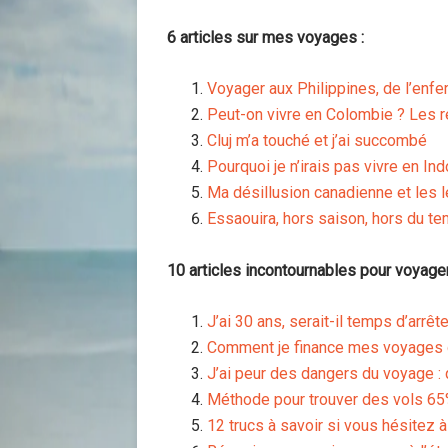
6 articles sur mes voyages :
Voyager aux Philippines, de l’enfer
Peut-on vivre en Colombie ? Les ré
Cluj m’a touché et j’ai succombé
Pourquoi je n’irais pas vivre en In
Ma désillusion canadienne et les
Essaouira, hors saison, hors du t
10 articles incontournables pour voyager
J’ai 30 ans, serait-il temps d’arrêt
Comment je finance mes voyages 
J’ai peur des dangers du voyage : 
Méthode pour trouver des vols 65
12 trucs à savoir si vous hésitez