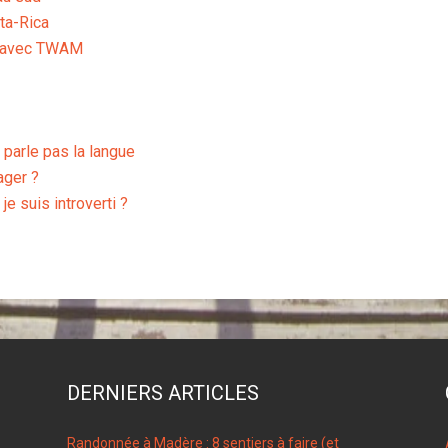
ta-Rica
, avec TWAM
 parle pas la langue
ager ?
je suis introverti ?
DERNIERS ARTICLES
Randonnée à Madère : 8 sentiers à faire (et