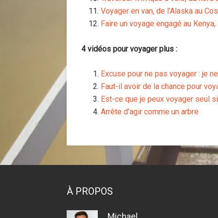
Voyager en van, de l’Alaska au Cos
Faire un voyage engagé au Kenya
4 vidéos pour voyager plus :
Excuse pour ne pas voyager : je ne
Faut-il avoir de la chance pour voy
Est-ce que je peux voyager seul si 
Arrête d’agir comme un arbre
À PROPOS
Michael