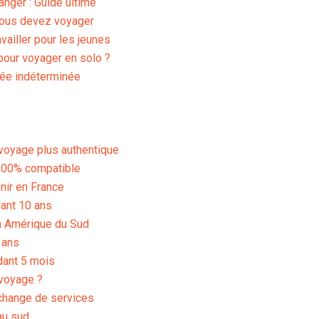
anger : Guide ultime
vous devez voyager
vailler pour les jeunes
i pour voyager en solo ?
rée indéterminée
 voyage plus authentique
 100% compatible
nir en France
dant 10 ans
n Amérique du Sud
 ans
dant 5 mois
voyage ?
échange de services
 au sud