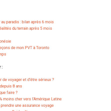
 au paradis : bilan après 6 mois
alités du terrain après 5 mois
donésie
 leçons de mon PVT à Toronto
emps
 :
er de voyager et d’être sérieux ?
depuis 8 ans
que faire ?
% moins cher vers l’Amérique Latine
 à prendre une assurance voyage