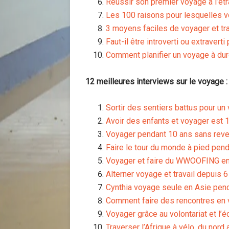
Réussir son premier voyage à l’étr
Les 100 raisons pour lesquelles 
3 moyens faciles de voyager et tra
Faut-il être introverti ou extravert
Comment planifier un voyage à du
12 meilleures interviews sur le voyage :
Sortir des sentiers battus pour un
Avoir des enfants et voyager est
Voyager pendant 10 ans sans reve
Faire le tour du monde à pied pen
Voyager et faire du WWOOFING e
Alterner voyage et travail depuis 6
Cynthia voyage seule en Asie pen
Comment faire des rencontres en 
Voyager grâce au volontariat et l’
Traverser l’Afrique à vélo, du nord