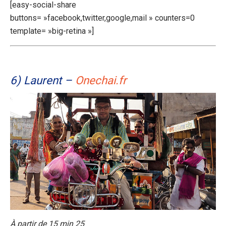
[easy-social-share
buttons= »facebook,twitter,google,mail » counters=0
template= »big-retina »]
6) Laurent –
Onechai.fr
À partir de 15 min 25