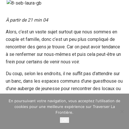
À partir de 21 min 04
Alors, c’est un vaste sujet surtout que nous sommes en
couple et famille, donc c’est un peu plus compliqué de
rencontrer des gens je trouve. Car on peut avoir tendance
à se renfermer sur nous-mêmes et puis cela peut-être un
frein pour certains de venir nous voir.
Du coup, selon les endroits, il ne suffit pas d’attendre sur
un banc, dans les espaces communs d’une guesthouse ou
d’une auberge de jeunesse pour rencontrer des locaux ou
même d’autres voyageurs.
En poursuivant votre navigation, vous acceptez l'utilisation de
cookies pour une meilleure expérience sur Traverser La
Et il faut le dire, nous sommes relativement réservés,
Frontière.
mais on a nos petites astuces pour contrer ça.
OK
On essaye de rester ouvert au maximum, souriant, de