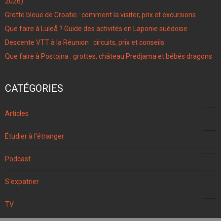
2026)
Grotte bleue de Croatie : comment la visiter, prix et excursions
Que faire à Luleå ? Guide des activités en Laponie suédoise
Descente VTT à la Réunion : circuits, prix et conseils
Que faire à Postojna : grottes, château Predjama et bébés dragons
CATÉGORIES
96
Articles
4
Étudier à l'étranger
106
Podcast
57
S'expatrier
10
TV
152