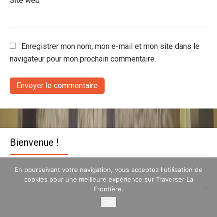
Site web
Enregistrer mon nom, mon e-mail et mon site dans le
navigateur pour mon prochain commentaire.
Bienvenue !
Hello c'est Michael ! Auteur & entrepreneur, je
En poursuivant votre navigation, vous acceptez l'utilisation de
cookies pour une meilleure expérience sur Traverser La
suis passionné de voyage. J'ai créé Traverser
Frontière.
La Frontière pour aider tous ceux qui ont
OK
envie de voyager, partir vivre à l'étranger et
de changer leur vie.