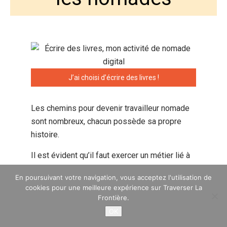
J’ai choisi d’écrire des livres !
Les chemins pour devenir travailleur nomade
sont nombreux, chacun possède sa propre
histoire.
Il est évident qu’il faut exercer un métier lié à
l’informatique, au multimédia, au web ou toutes
En poursuivant votre navigation, vous acceptez l'utilisation de
activités que l’on peut faire grâce à un
cookies pour une meilleure expérience sur Traverser La
ordinateur et une connexion Internet.
Frontière.
L’important est d’être capable de générer un
OK
revenu en ligne.