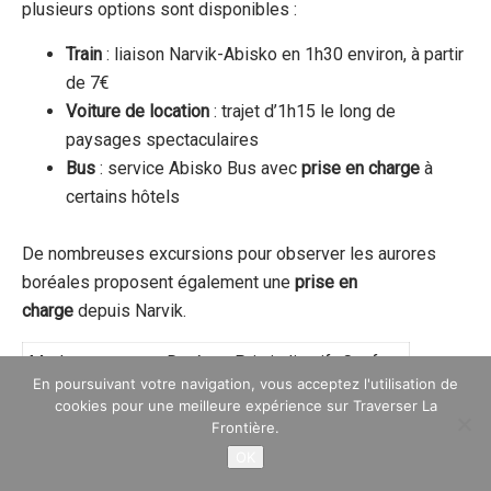
plusieurs options sont disponibles :
Train
: liaison Narvik-Abisko en 1h30 environ, à partir
de 7€
Voiture de location
: trajet d’1h15 le long de
paysages spectaculaires
Bus
: service Abisko Bus avec
prise en charge
à
certains hôtels
De nombreuses excursions pour observer les aurores
boréales proposent également une
prise en
charge
depuis Narvik.
Mode
Durée
Prix indicatif
Confort
En poursuivant votre navigation, vous acceptez l'utilisation de
Train de nuit
18h
56-140€
★★★☆
cookies pour une meilleure expérience sur Traverser La
Frontière.
Avion
+
transfert
3h total
100-200€
★★★★
OK
Depuis Narvik
1h30
7-35€
★★☆