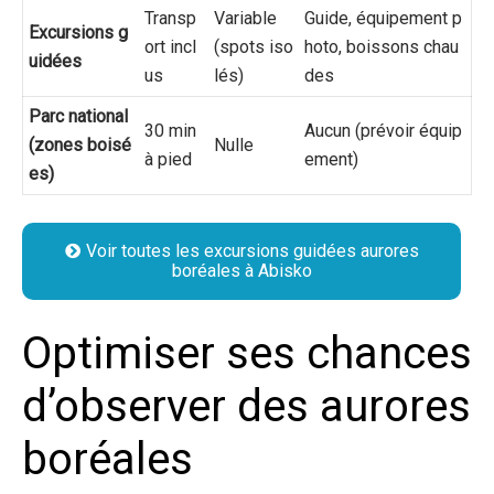
Transp
Variable
Guide, équipement p
Excursions g
ort incl
(spots iso
hoto, boissons chau
uidées
us
lés)
des
Parc national
30 min
Aucun (prévoir équip
(zones boisé
Nulle
à pied
ement)
es)
Voir toutes les excursions guidées aurores
boréales à Abisko
Optimiser ses chances
d’observer des aurores
boréales