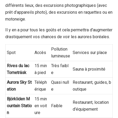
différents lieux, des excursions photographiques (avec
prêt d’appareils photo), des excursions en raquettes ou en
motoneige.
Il y en a pour tous les goûts et cela permettra d’augmenter
drastiquement vos chances de voir les aurores boréales.
Pollution
Spot
Accès
Services sur place
lumineuse
Rives du lac
15 min
Très faibl
Sauna à proximité
Torneträsk
à pied
e
Aurora Sky St
Téléph
Quasi null
Restaurant, guides, b
ation
érique
e
outique
Björkliden M
15 min
Restaurant, location
ountain Statio
en voit
Faible
d’équipement
n
ure