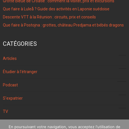
Grotte bleue de Croatie : comment la visiter, prix et excursions
Que faire à Luleå ? Guide des activités en Laponie suédoise
Descente VTT à la Réunion : circuits, prix et conseils
Que faire à Postojna : grottes, château Predjama et bébés dragons
CATÉGORIES
96
Articles
4
Étudier à l'étranger
106
Podcast
57
S'expatrier
10
TV
152
Voyager
En poursuivant votre navigation, vous acceptez l'utilisation de