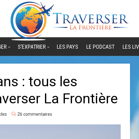
GER
S’EXPATRIER
LES PAYS
LE PODCAST
LES LI
ans : tous les
averser La Frontière
cles
26 commentaires