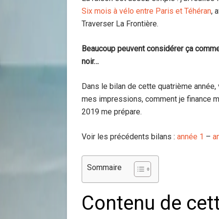
Six mois à vélo entre Paris et Téhéran
, 
Traverser La Frontière.
Beaucoup peuvent considérer ça comme un
noir…
Dans le bilan de cette quatrième année, 
mes impressions, comment je finance 
2019 me prépare.
Voir les précédents bilans :
année 1
–
a
Sommaire
Contenu de cet