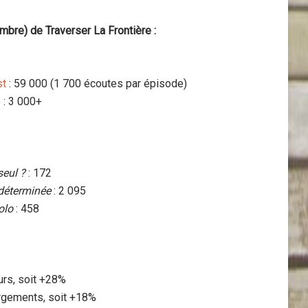
bre) de Traverser La Frontière :
st
: 59 000 (1 700 écoutes par épisode)
)
: 3 000+
seul ?
: 172
déterminée
: 2 095
olo
: 458
eurs, soit +28%
argements, soit +18%