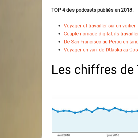
TOP 4 des podcasts publiés en 2018 :
Voyager et travailler sur un voilier
Couple nomade digital, ils travaill
De San Francisco au Pérou en ta
Voyager en van, de l’Alaska au Cos
Les chiffres de