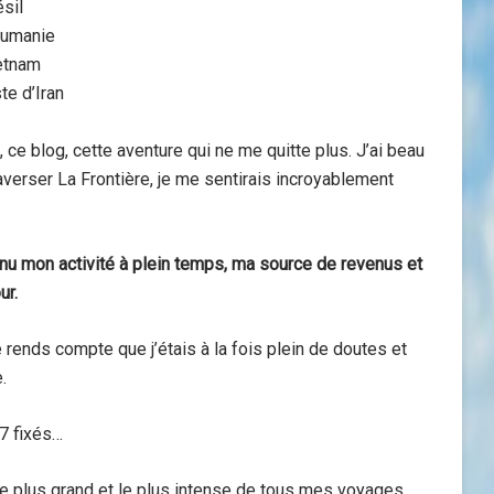
sil
oumanie
etnam
te d’Iran
ce blog, cette aventure qui ne me quitte plus. J’ai beau
raverser La Frontière, je me sentirais incroyablement
venu mon activité à plein temps, ma source de revenus et
ur.
e rends compte que j’étais à la fois plein de doutes et
.
 7 fixés…
 le plus grand et le plus intense de tous mes voyages.