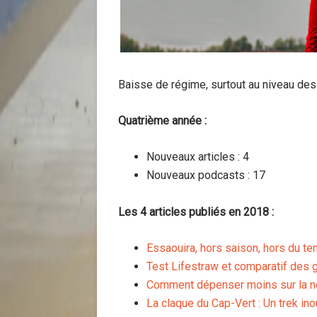
Baisse de régime, surtout au niveau des 
Quatrième année :
Nouveaux articles : 4
Nouveaux podcasts : 17
Les 4 articles publiés en 2018 :
Essaouira, hors saison, hors du t
Test Lifestraw et comparatif des 
Comment dépenser moins sur la no
La claque du Cap-Vert : Un trek in