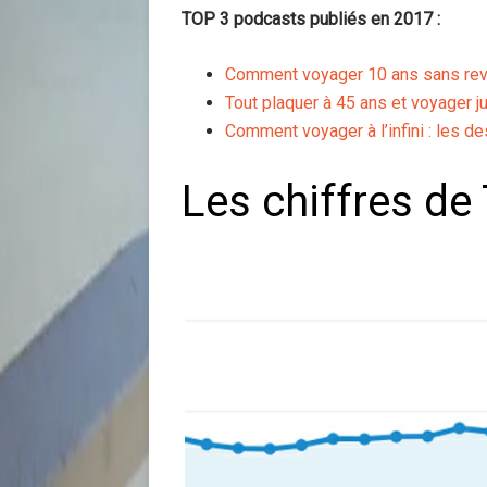
TOP 3 podcasts publiés en 2017 :
Comment voyager 10 ans sans reve
Tout plaquer à 45 ans et voyager jus
Comment voyager à l’infini : les d
Les chiffres de