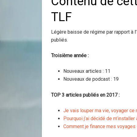
Contenu de cett
TLF
Légère baisse de régime par rapport à l
publiés.
Troisième année :
Nouveaux articles : 11
Nouveaux de podcast : 19
TOP 3 articles publiés en 2017 :
Je vais louper ma vie, voyager ce 
Pourquoi j’ai décidé de m’installe
Comment je finance mes voyages 