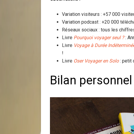
Variation visiteurs : +57 000 visit
Variation podcast : +20 000 téléc
Réseaux sociaux : tous les chiffr
Livre
Pourquoi voyager seul ?
: An
Livre
Voyage à Durée Indéterminé
!
Livre
Oser Voyager en Solo
: peti
Bilan personnel