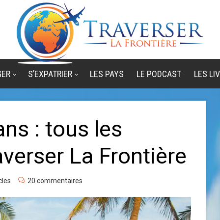
GER
S’EXPATRIER
LES PAYS
LE PODCAST
LES LI
ans : tous les
averser La Frontière
cles
20 commentaires