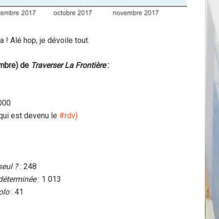
 ! Alé hop, je dévoile tout.
embre) de
Traverser La Frontière
:
000
(qui est devenu le
#rdv)
seul ?
: 248
déterminée
: 1 013
olo
: 41