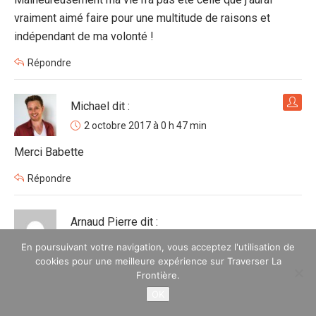
vraiment aimé faire pour une multitude de raisons et
indépendant de ma volonté !
Répondre
Michael
dit :
2 octobre 2017 à 0 h 47 min
Merci Babette
Répondre
Arnaud Pierre
dit :
2 octobre 2017 à 8 h 26 min
En poursuivant votre navigation, vous acceptez l'utilisation de
cookies pour une meilleure expérience sur Traverser La
Tellement vrai le tout est toujours de faire le saut hors de
Frontière.
sa zone de confort. Surtout quand il n’y a pas de contrainte
OK
familiale. Merci de ce superbe article