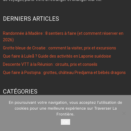
DERNIERS ARTICLES
Randonnée à Madère : 8 sentiers à faire (et comment réserver en
2026)
Grotte bleue de Croatie : comment la visiter, prix et excursions
Que faire à Luleå ? Guide des activités en Laponie suédoise
Descente VTT à la Réunion : circuits, prix et conseils
Que faire à Postojna : grottes, château Predjama et bébés dragons
CATÉGORIES
96
En poursuivant votre navigation, vous acceptez l'utilisation de
Articles
cookies pour une meilleure expérience sur Traverser La
4
Frontière.
Étudier à l'étranger
OK
106