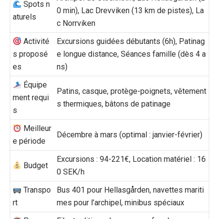
Spots n
0 min), Lac Drevviken (13 km de pistes), La
aturels
c Norrviken
Activité
Excursions guidées débutants (6h), Patinag
s proposé
e longue distance, Séances famille (dès 4 a
es
ns)
Équipe
Patins, casque, protège-poignets, vêtement
ment requi
s thermiques, bâtons de patinage
s
Meilleur
Décembre à mars (optimal : janvier-février)
e période
Excursions : 94-221€, Location matériel : 16
Budget
0 SEK/h
Transpo
Bus 401 pour Hellasgården, navettes mariti
rt
mes pour l’archipel, minibus spéciaux