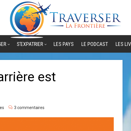
GER
S’EXPATRIER
LES PAYS
LE PODCAST
LES LI
rrière est
les
3 commentaires