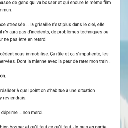
 masse de gens qui va bosser et qui endure le même film
ommun.
 stressée … la grisaille n’est plus dans le ciel, elle
il n’y aura pas d’incidents, de problèmes techniques ou
r ne pas être en retard.
cédent nous immobilise. Ça râle et ça s’impatiente, les
nervées. Dont la mienne avec la peur de rater mon train…
ion.
réaliser à quel point on s’habitue à une situation
’y reviendrais.
a déprime … non merci.
 bien bosser et qu’il faut ce qu’il faut. Je suis en partie