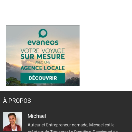
Twitter
Facebook
YouTube
Instagram
Pinterest
À PROPOS
Michael
Auteur et Entrepreneur nomade, Michael est le
créateur de Traverser La Frontière. Passionné de